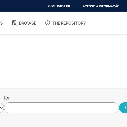
COMUNICA BR
ACESSO À INFORMAÇÃO
IR
PARA
ES
BROWSE
THE REPOSITORY
O
CONTEÚDO
for