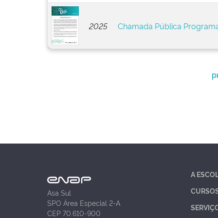
2025
Chamada Pública Programa
p
A ESCO
CURSO
Asa Sul
SPO Área Especial 2-A
SERVIÇ
CEP 70.610-900