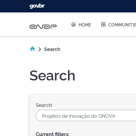
Skip navigation
HOME
COMMUNITI
Search
Search
Search:
Current filters: