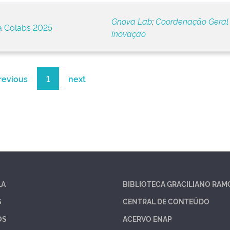
Gnova Lab
;
Coordenação Geral
 Colabs 2025
Inovação
revious
1
next
LA
BIBLIOTECA GRACILIANO RAM
S
CENTRAL DE CONTEÚDO
OS
ACERVO ENAP