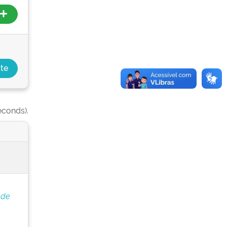
econds).
 de