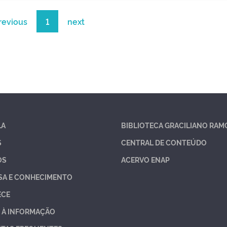
revious
1
next
LA
BIBLIOTECA GRACILIANO RAM
S
CENTRAL DE CONTEÚDO
OS
ACERVO ENAP
SA E CONHECIMENTO
ECE
 À INFORMAÇÃO