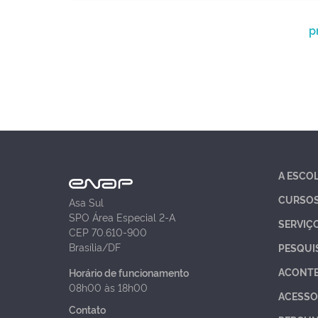
p
A ESCO
CURSO
Asa Sul
SPO Área Especial 2-A
SERVIÇ
CEP 70.610-900
Brasília/DF
PESQUI
ACONT
Horário de funcionamento
08h00 às 18h00
ACESSO
Contato