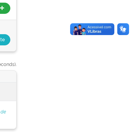
econds).
 de