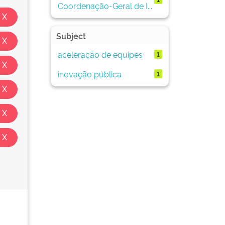
Coordenação-Geral de I...
Subject
aceleração de equipes
1
inovação pública
1