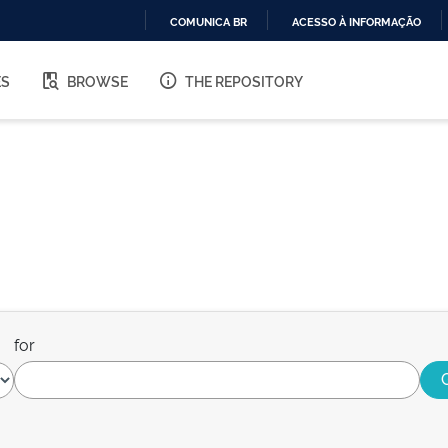
COMUNICA BR
ACESSO À INFORMAÇÃO
IR
PARA
ES
BROWSE
THE REPOSITORY
O
CONTEÚDO
for