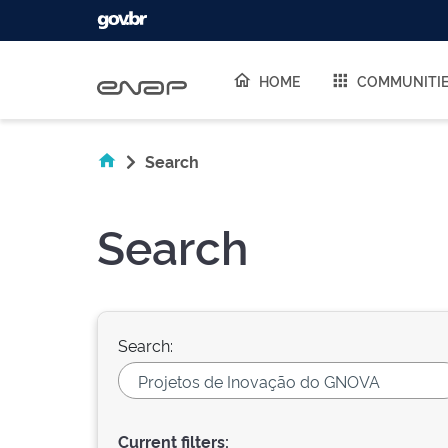
Skip navigation
HOME
COMMUNITI
Search
Search
Search:
Current filters: