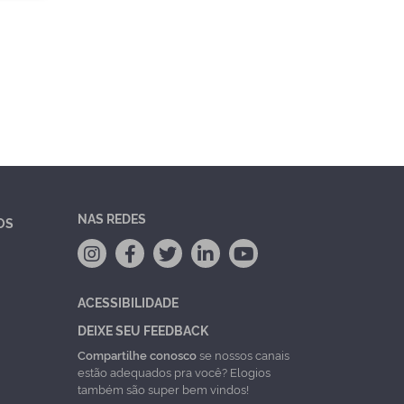
NAS REDES
OS
ACESSIBILIDADE
DEIXE SEU FEEDBACK
Compartilhe conosco
se nossos canais
estão adequados pra você? Elogios
também são super bem vindos!