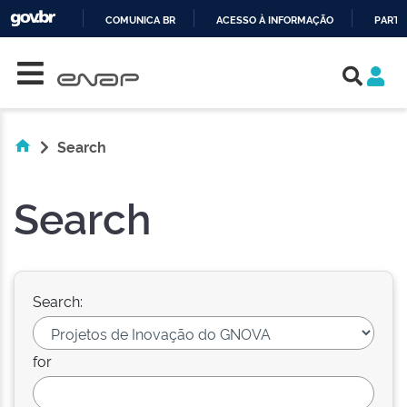
COMUNICA BR
ACESSO À INFORMAÇÃO
PARTI
Skip navigation
IR
PARA
O
CONTEÚDO
Search
Search
Search:
for