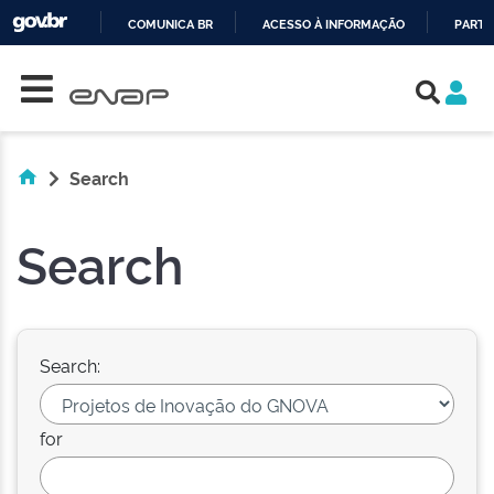
COMUNICA BR
ACESSO À INFORMAÇÃO
PARTI
Skip navigation
IR
PARA
O
CONTEÚDO
Search
Search
Search:
for