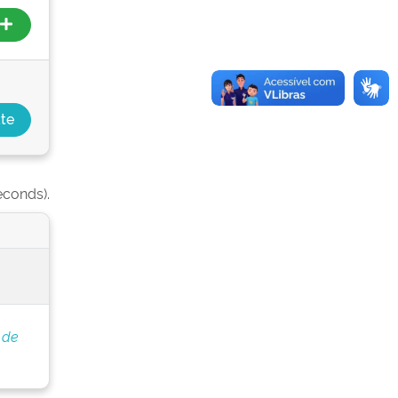
econds).
 de