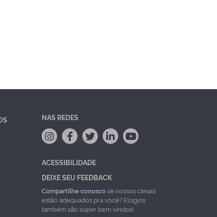
NAS REDES
OS
ACESSIBILIDADE
DEIXE SEU FEEDBACK
Compartilhe conosco
se nossos canais
estão adequados pra você? Elogios
também são super bem vindos!