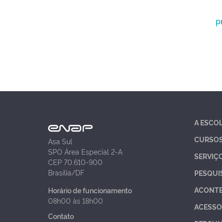
p
A ESCO
CURSO
Asa Sul
SPO Área Especial 2-A
SERVIÇ
CEP 70.610-900
Brasília/DF
PESQUI
ACONT
Horário de funcionamento
08h00 às 18h00
ACESSO
Contato