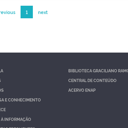
revious
1
next
LA
BIBLIOTECA GRACILIANO RAM
S
CENTRAL DE CONTEÚDO
OS
ACERVO ENAP
SA E CONHECIMENTO
ECE
 À INFORMAÇÃO