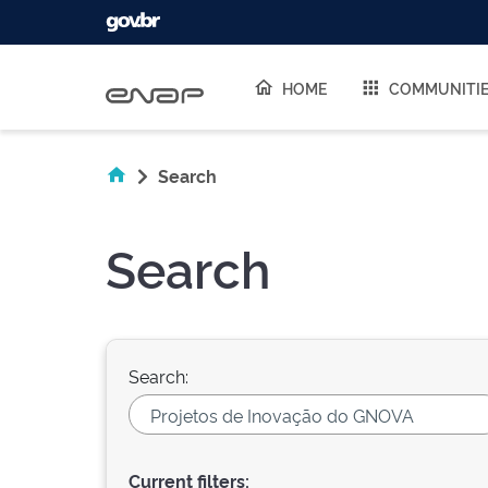
Skip navigation
HOME
COMMUNITI
Search
Search
Search:
Current filters: