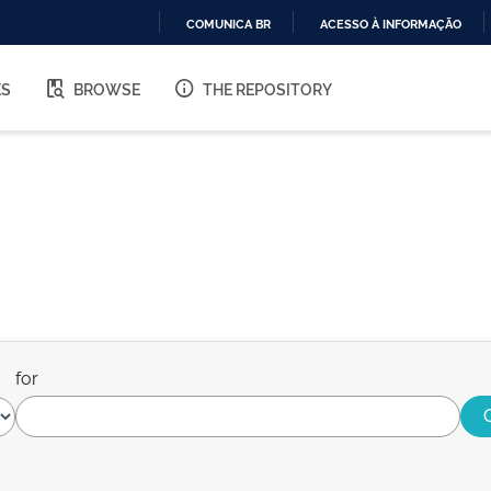
COMUNICA BR
ACESSO À INFORMAÇÃO
IR
PARA
ES
BROWSE
THE REPOSITORY
O
CONTEÚDO
for