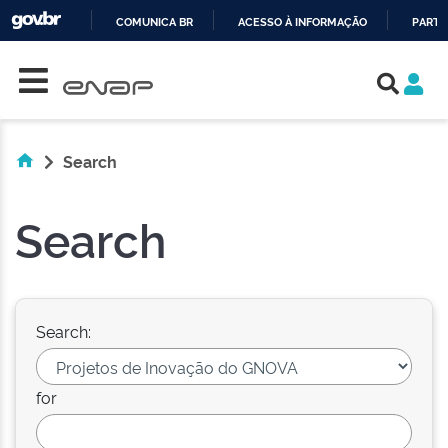
COMUNICA BR
ACESSO À INFORMAÇÃO
PARTI
Skip navigation
IR
PARA
O
CONTEÚDO
Search
Search
Search:
for