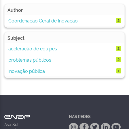
Author
Coordenação Geral de Inovação
2
Subject
aceleração de equipes
2
problemas públicos
2
inovação pública
1
NAS REDES
Asa Sul