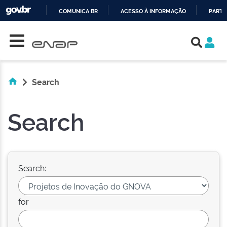
COMUNICA BR
ACESSO À INFORMAÇÃO
PARTI
Skip navigation
IR
PARA
O
CONTEÚDO
Search
Search
Search:
for