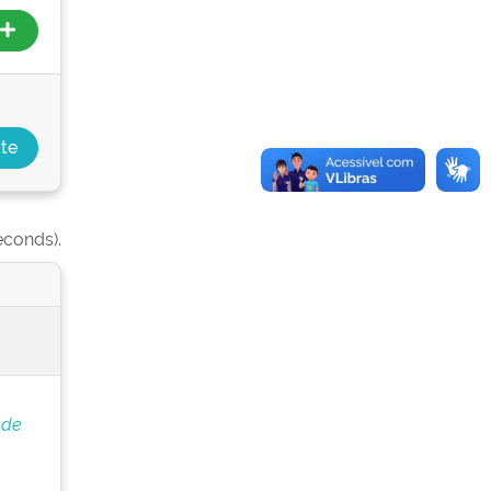
econds).
 de