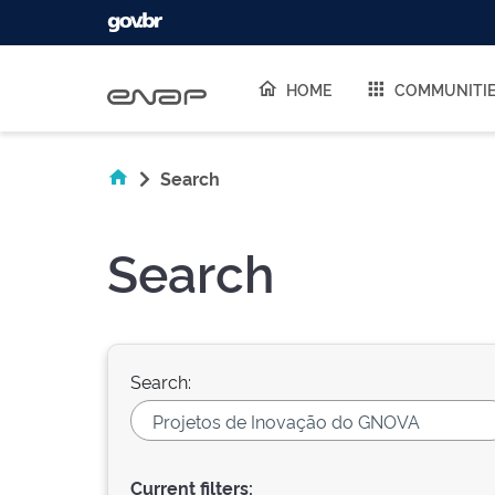
Skip navigation
HOME
COMMUNITI
Search
Search
Search:
Current filters: