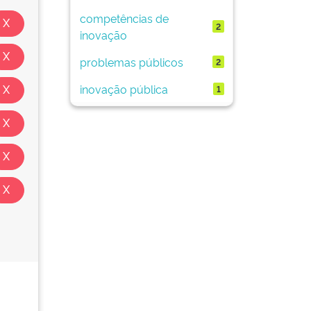
competências de
2
inovação
problemas públicos
2
inovação pública
1