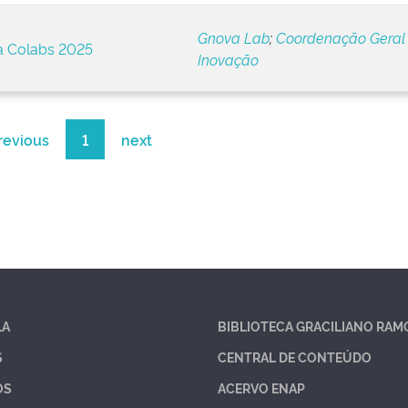
Gnova Lab
;
Coordenação Geral
 Colabs 2025
Inovação
revious
1
next
LA
BIBLIOTECA GRACILIANO RAM
S
CENTRAL DE CONTEÚDO
OS
ACERVO ENAP