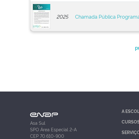
2025
Chamada Pública Programa
p
A ESCO
CURSO
Asa Sul
SPO Área Especial 2-A
SERVIÇ
CEP 70.610-900