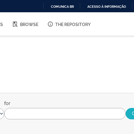
COMUNICA BR
ACESSO À INFORMAÇÃO
IR
PARA
ES
BROWSE
THE REPOSITORY
O
CONTEÚDO
for