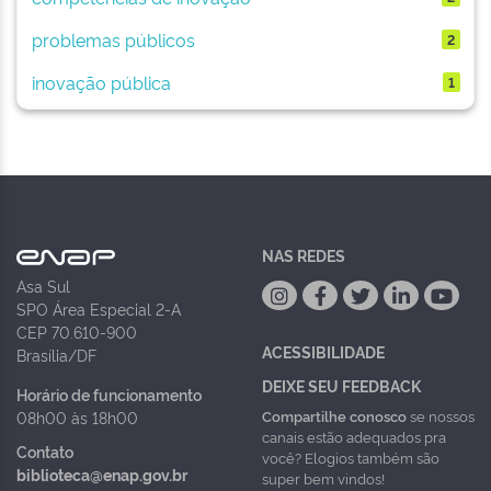
problemas públicos
2
inovação pública
1
NAS REDES
Asa Sul
SPO Área Especial 2-A
CEP 70.610-900
ACESSIBILIDADE
Brasília/DF
DEIXE SEU FEEDBACK
Horário de funcionamento
Compartilhe conosco
se nossos
08h00 às 18h00
canais estão adequados pra
Contato
você? Elogios também são
biblioteca@enap.gov.br
super bem vindos!