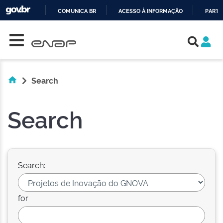
COMUNICA BR
ACESSO À INFORMAÇÃO
PARTI
Skip navigation
IR
PARA
O
CONTEÚDO
Search
Search
Search:
for