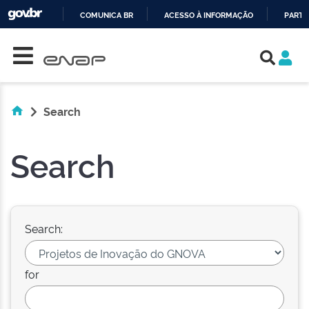
COMUNICA BR
ACESSO À INFORMAÇÃO
PARTI
Skip navigation
IR
PARA
O
CONTEÚDO
Search
Search
Search:
for