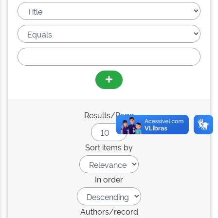
Results/Page
Sort items by
In order
Authors/record