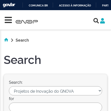
COMUNICA BR
ACESSO À INFORMAÇÃO
PARTI
Skip navigation
IR
PARA
O
CONTEÚDO
Search
Search
Search:
for