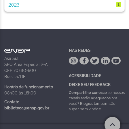
2023
1
NAS REDES
Asa Sul
SPO Área Especial 2-A
CEP 70.610-900
ACESSIBILIDADE
Brasília/DF
DEIXE SEU FEEDBACK
Horário de funcionamento
Compartilhe conosco
se nossos
08h00 às 18h00
canais estão adequados pra
Contato
você? Elogios também são
biblioteca@enap.gov.br
super bem vindos!