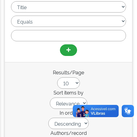
Results/Page
Sort items by
In order
Authors/record