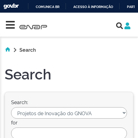
COMUNICA BR
ACESSO À INFORMAÇÃO
PARTI
Skip navigation
IR
PARA
O
CONTEÚDO
Search
Search
Search:
for