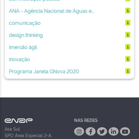
ANA - Agência Nacional de Águas e...
1
comunicação
1
design thinking
1
imersão ágil
1
inovação
1
Programa Janela GNova 2020
1
NAS REDES
Asa Sul
SPO Área Especial 2-A