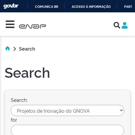
COMUNICA BR
ACESSO À INFORMAÇÃO
PARTI
Skip navigation
IR
PARA
O
CONTEÚDO
Search
Search
Search:
for