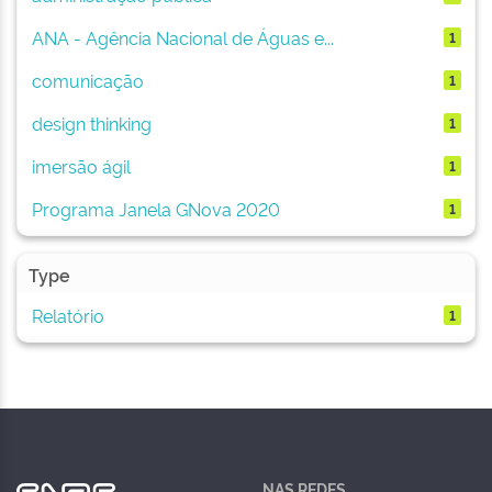
ANA - Agência Nacional de Águas e...
1
comunicação
1
design thinking
1
imersão ágil
1
Programa Janela GNova 2020
1
Type
Relatório
1
NAS REDES