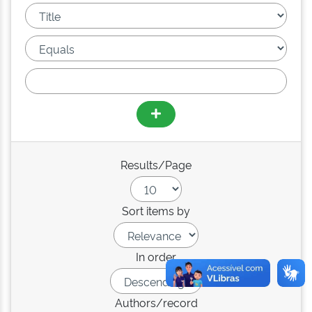
Results/Page
Sort items by
In order
Authors/record