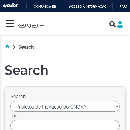
COMUNICA BR
ACESSO À INFORMAÇÃO
PARTI
Skip navigation
IR
PARA
O
CONTEÚDO
Search
Search
Search:
for