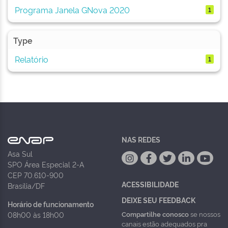
Programa Janela GNova 2020
1
Type
Relatório
1
NAS REDES
Asa Sul
SPO Área Especial 2-A
CEP 70.610-900
ACESSIBILIDADE
Brasília/DF
DEIXE SEU FEEDBACK
Horário de funcionamento
Compartilhe conosco
se nossos
08h00 às 18h00
canais estão adequados pra