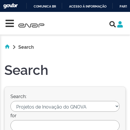
COMUNICA BR
ACESSO À INFORMAÇÃO
PARTI
Skip navigation
IR
PARA
O
CONTEÚDO
Search
Search
Search:
for