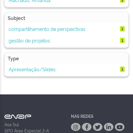
Subject
compartilhamento de perspectivas
1
gestão de projetos
1
Type
Apresentação/Slides
1
NAS REDES
Asa Sul
SPO Área Especial 2-A