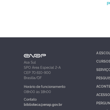
p
A ESCO
CURSO
Asa Sul
SPO Área Especial 2-A
SERVIÇ
CEP 70.610-900
Brasília/DF
PESQUI
ACONT
Horário de funcionamento
08h00 às 18h00
ACESSO
Contato
PERGUN
biblioteca@enap.gov.br