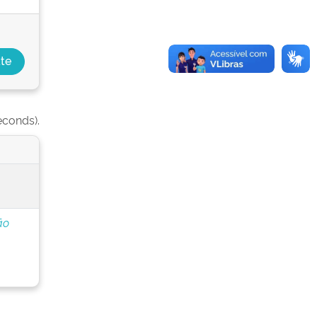
econds).
ão