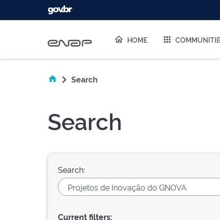
Skip navigation
HOME
COMMUNITI
Search
Search
Search:
Current filters: