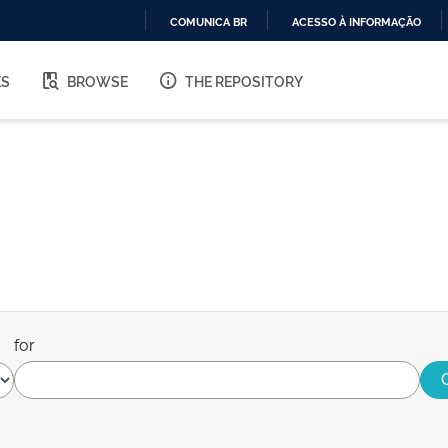
COMUNICA BR
ACESSO À INFORMAÇÃO
IR
PARA
ES
BROWSE
THE REPOSITORY
O
CONTEÚDO
for