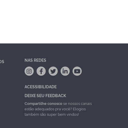
NAS REDES
OS
ACESSIBILIDADE
DEIXE SEU FEEDBACK
Compartilhe conosco
se nossos canais
estão adequados pra você? Elogios
também são super bem vindos!