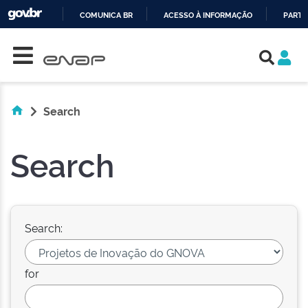
COMUNICA BR
ACESSO À INFORMAÇÃO
PARTI
Skip navigation
IR
PARA
O
CONTEÚDO
Search
Search
Search:
for