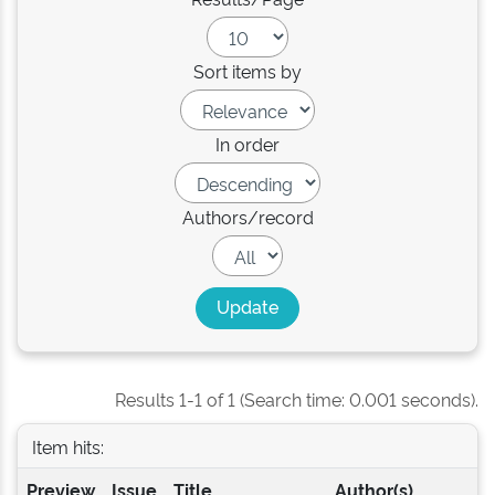
Sort items by
In order
Authors/record
Results 1-1 of 1 (Search time: 0.001 seconds).
Item hits:
Preview
Issue
Title
Author(s)