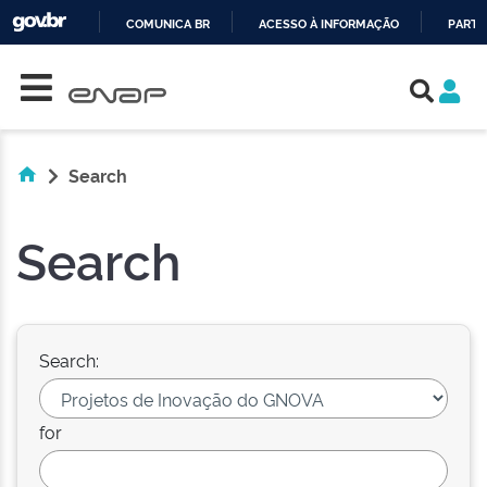
COMUNICA BR
ACESSO À INFORMAÇÃO
PARTI
Skip navigation
IR
PARA
O
CONTEÚDO
Search
Search
Search:
for