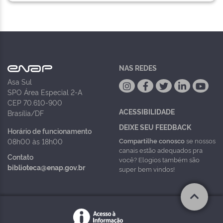
NAS REDES
Asa Sul
SPO Área Especial 2-A
CEP 70.610-900
ACESSIBILIDADE
Brasília/DF
DEIXE SEU FEEDBACK
Horário de funcionamento
Compartilhe conosco
se nossos
08h00 às 18h00
canais estão adequados pra
Contato
você? Elogios também são
biblioteca@enap.gov.br
super bem vindos!