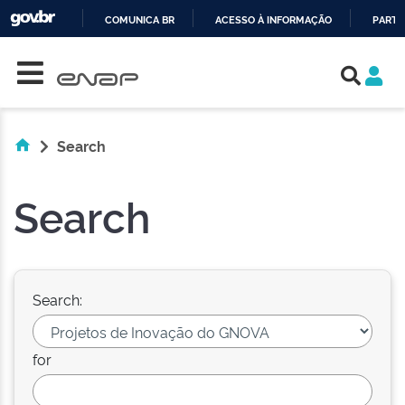
COMUNICA BR
ACESSO À INFORMAÇÃO
PARTI
Skip navigation
IR
PARA
O
CONTEÚDO
Search
Search
Search:
for