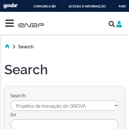
COMUNICA BR
ACESSO À INFORMAÇÃO
PARTI
Skip navigation
IR
PARA
O
CONTEÚDO
Search
Search
Search:
for