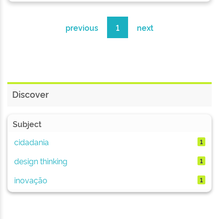
previous
1
next
Discover
Subject
cidadania
1
design thinking
1
inovação
1