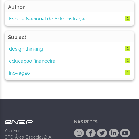
Author
Escola Nacional de Administração ...
1
Subject
design thinking
1
educação financeira
1
inovação
1
NAS REDES
Asa Sul
SPO Área Especial 2-A