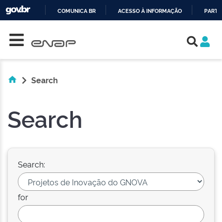
COMUNICA BR
ACESSO À INFORMAÇÃO
PARTI
Skip navigation
IR
PARA
O
CONTEÚDO
Search
Search
Search:
for