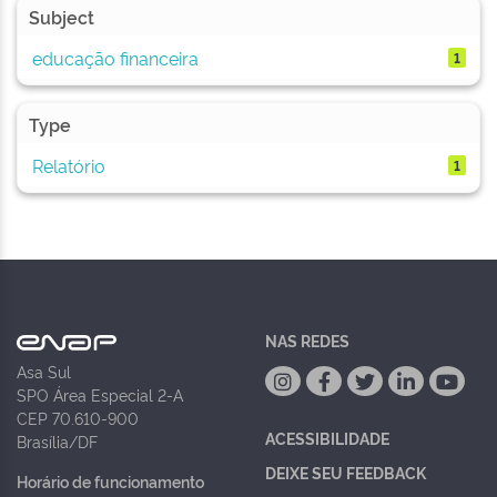
Subject
educação financeira
1
Type
Relatório
1
NAS REDES
Asa Sul
SPO Área Especial 2-A
CEP 70.610-900
ACESSIBILIDADE
Brasília/DF
DEIXE SEU FEEDBACK
Horário de funcionamento