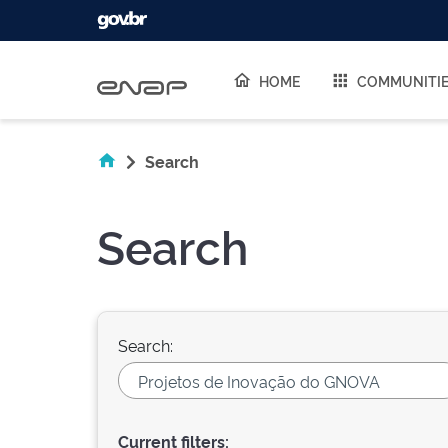
Skip navigation
HOME
COMMUNITI
Search
Search
Search:
Current filters: