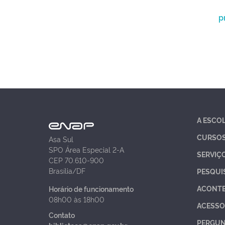
p
A ESCO
CURSO
Asa Sul
SPO Área Especial 2-A
SERVIÇ
CEP 70.610-900
Brasília/DF
PESQUI
ACONT
Horário de funcionamento
08h00 às 18h00
ACESSO
Contato
PERGUN