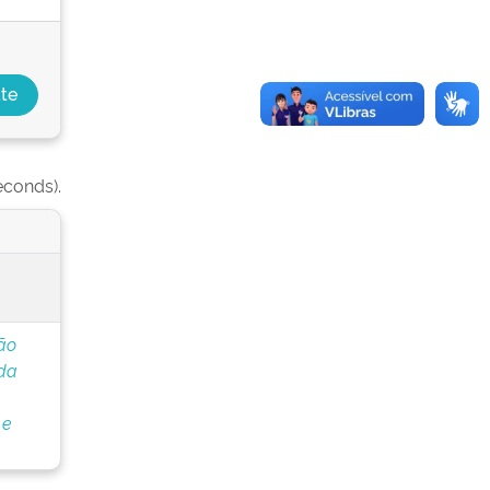
econds).
ão
 da
 e