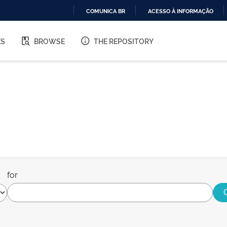
COMUNICA BR
ACESSO À INFORMAÇÃO
IR
PARA
ES
BROWSE
THE REPOSITORY
O
CONTEÚDO
for