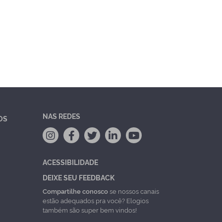
NAS REDES
OS
ACESSIBILIDADE
DEIXE SEU FEEDBACK
Compartilhe conosco
se nossos canais
estão adequados pra você? Elogios
também são super bem vindos!