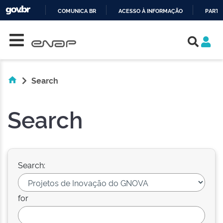
COMUNICA BR
ACESSO À INFORMAÇÃO
PARTI
Skip navigation
IR
PARA
O
CONTEÚDO
Search
Search
Search:
for