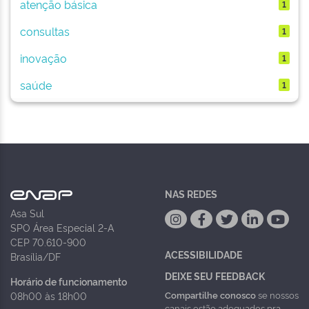
atenção básica
1
consultas
1
inovação
1
saúde
1
NAS REDES
Asa Sul
SPO Área Especial 2-A
CEP 70.610-900
ACESSIBILIDADE
Brasília/DF
DEIXE SEU FEEDBACK
Horário de funcionamento
Compartilhe conosco
se nossos
08h00 às 18h00
canais estão adequados pra