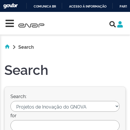
COMUNICA BR
ACESSO À INFORMAÇÃO
PARTI
Skip navigation
IR
PARA
O
CONTEÚDO
Search
Search
Search:
for