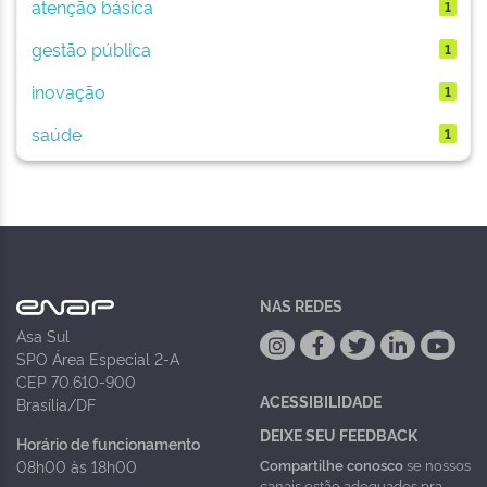
atenção básica
1
gestão pública
1
inovação
1
saúde
1
NAS REDES
Asa Sul
SPO Área Especial 2-A
CEP 70.610-900
ACESSIBILIDADE
Brasília/DF
DEIXE SEU FEEDBACK
Horário de funcionamento
Compartilhe conosco
se nossos
08h00 às 18h00
canais estão adequados pra