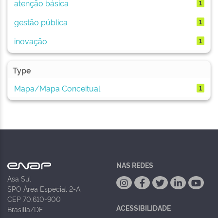
atenção básica
1
gestão pública
1
inovação
1
Type
Mapa/Mapa Conceitual
1
NAS REDES
Asa Sul
SPO Área Especial 2-A
CEP 70.610-900
ACESSIBILIDADE
Brasília/DF