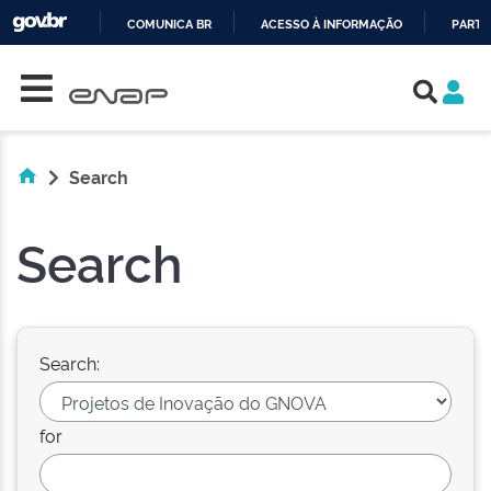
COMUNICA BR
ACESSO À INFORMAÇÃO
PARTI
Skip navigation
IR
PARA
O
CONTEÚDO
Search
Search
Search:
for