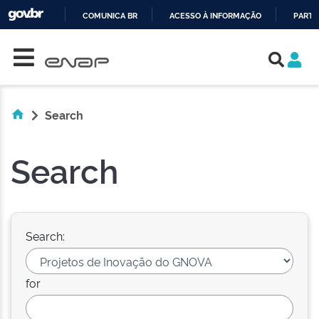
COMUNICA BR
ACESSO À INFORMAÇÃO
PARTI
Skip navigation
IR
PARA
O
CONTEÚDO
Search
Search
Search:
for