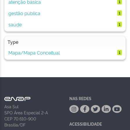
atenção básica
1
gestão pública
1
saúde
1
Type
Mapa/Mapa Conceitual
1
NAS REDES
Asa Sul
SPO Área Especial 2-A
CEP 70.610-900
ACESSIBILIDADE
Brasília/DF