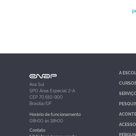
p
A ESCO
CURSO
Asa Sul
SPO Área Especial 2-A
SERVIÇ
CEP 70.610-900
Brasília/DF
PESQUI
ACONT
Horário de funcionamento
08h00 às 18h00
ACESSO
Contato
PERGUN