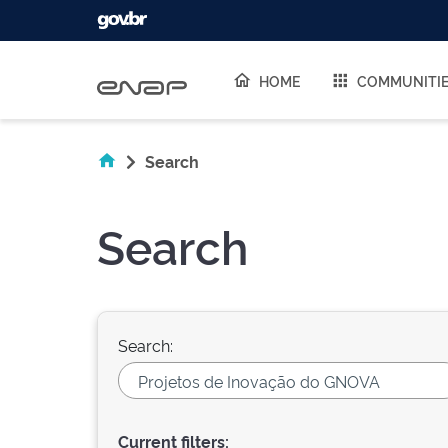
Skip navigation
HOME
COMMUNITI
Search
Search
Search:
Current filters: