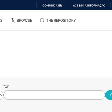
COMUNICA BR
ACESSO À INFORMAÇÃO
IR
PARA
ES
BROWSE
THE REPOSITORY
O
CONTEÚDO
for