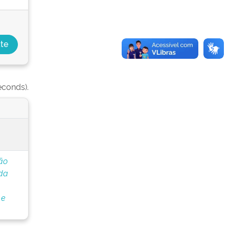
econds).
ão
 da
 e