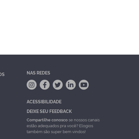
NAS REDES
OS
ACESSIBILIDADE
DEIXE SEU FEEDBACK
Compartilhe conosco
se nossos canais
estão adequados pra você? Elogios
também são super bem vindos!