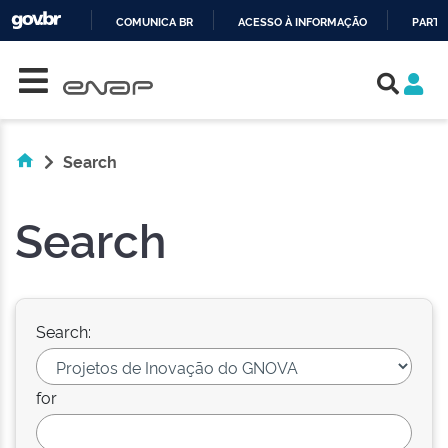
COMUNICA BR
ACESSO À INFORMAÇÃO
PARTI
Skip navigation
IR
PARA
O
CONTEÚDO
Search
Search
Search:
for