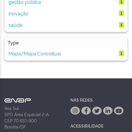
gestão pública
1
inovação
1
saúde
1
Type
Mapa/Mapa Conceitual
1
NAS REDES
Asa Sul
SPO Área Especial 2-A
CEP 70.610-900
ACESSIBILIDADE
Brasília/DF