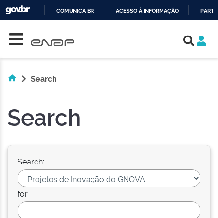
COMUNICA BR
ACESSO À INFORMAÇÃO
PARTI
Skip navigation
IR
PARA
O
CONTEÚDO
Search
Search
Search:
for