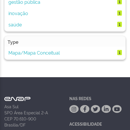
gestão pública
1
inovação
1
saúde
1
Type
Mapa/Mapa Conceitual
1
NAS REDES
Asa Sul
SPO Área Especial 2-A
CEP 70.610-900
ACESSIBILIDADE
Brasília/DF