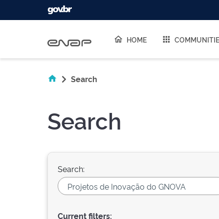
Skip navigation
HOME
COMMUNITI
Search
Search
Search:
Current filters: