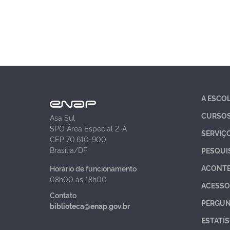
A ESCO
CURSO
Asa Sul
SPO Área Especial 2-A
SERVIÇ
CEP 70.610-900
Brasília/DF
PESQUI
ACONT
Horário de funcionamento
08h00 às 18h00
ACESSO
Contato
PERGUN
biblioteca@enap.gov.br
ESTATÍS