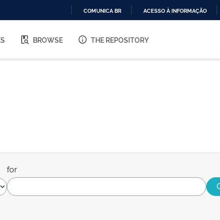
COMUNICA BR
ACESSO À INFORMAÇÃO
IR
PARA
ES
BROWSE
THE REPOSITORY
O
CONTEÚDO
for