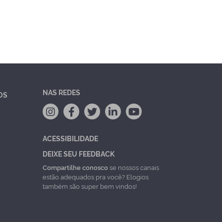
NAS REDES
OS
ACESSIBILIDADE
DEIXE SEU FEEDBACK
Compartilhe conosco
se nossos canais
estão adequados pra você? Elogios
também são super bem vindos!