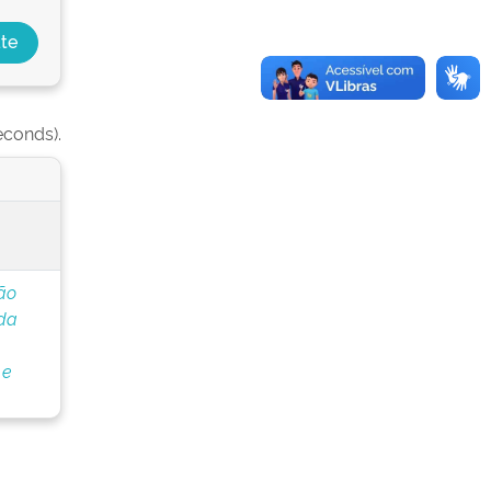
econds).
ão
 da
 e