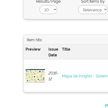
Results/Page
Sort items by
Item hits:
Preview
Issue
Title
Date
2016-
Mapa de Insights - Siste
12
p