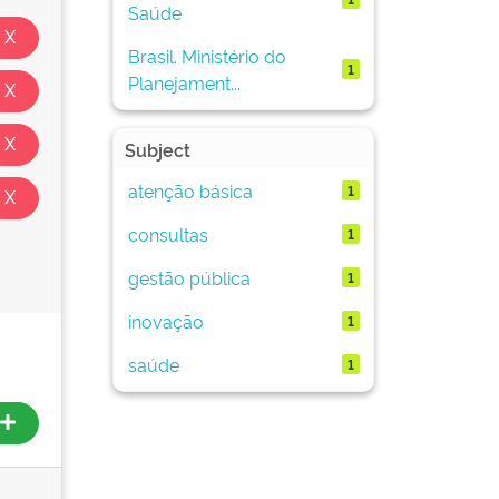
Saúde
Brasil. Ministério do
1
Planejament...
Subject
atenção básica
1
consultas
1
gestão pública
1
inovação
1
saúde
1