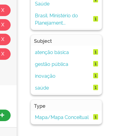
Saúde
Brasil. Ministério do
1
Planejament...
Subject
atenção básica
1
gestão pública
1
inovação
1
saúde
1
Type
Mapa/Mapa Conceitual
1