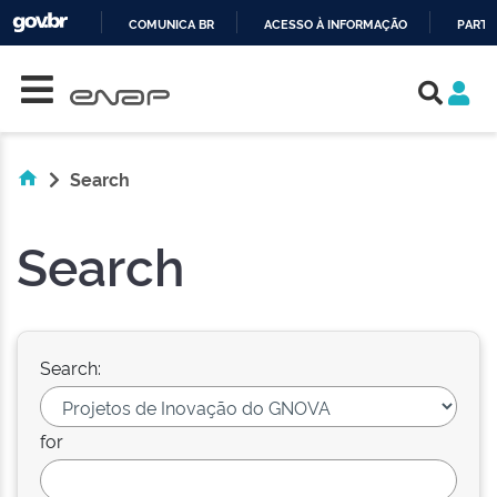
COMUNICA BR
ACESSO À INFORMAÇÃO
PARTI
Skip navigation
IR
PARA
O
CONTEÚDO
Search
Search
Search:
for