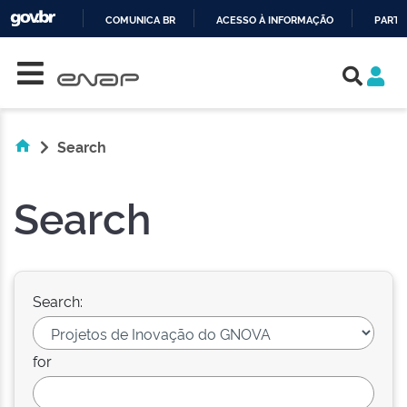
COMUNICA BR
ACESSO À INFORMAÇÃO
PARTI
Skip navigation
IR
PARA
O
CONTEÚDO
Search
Search
Search:
for