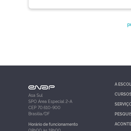
p
A ESCO
CURSO
Asa Sul
SPO Área Especial 2-A
SERVIÇ
CEP 70.610-900
Brasília/DF
PESQUI
ACONT
Horário de funcionamento
08h00 às 18h00