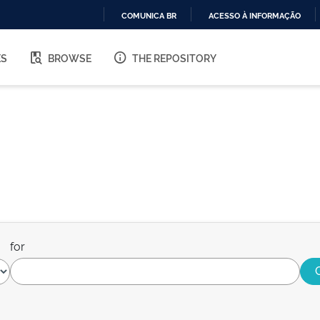
COMUNICA BR
ACESSO À INFORMAÇÃO
IR
PARA
ES
BROWSE
THE REPOSITORY
O
CONTEÚDO
for