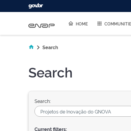
Skip navigation
HOME
COMMUNITI
Search
Search
Search:
Current filters: