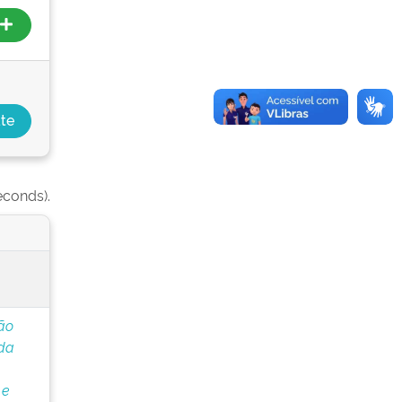
econds).
ão
 da
 e