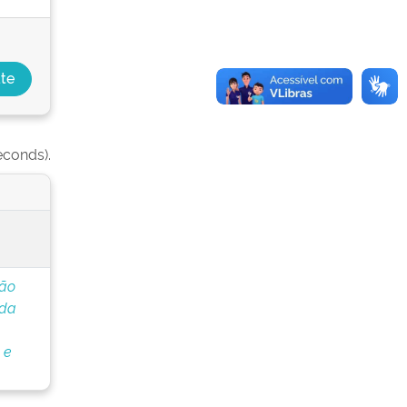
econds).
ção
 da
 e