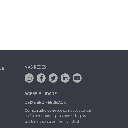
NAS REDES
OS
ACESSIBILIDADE
DEIXE SEU FEEDBACK
Compartilhe conosco
se nossos canais
estão adequados pra você? Elogios
também são super bem vindos!