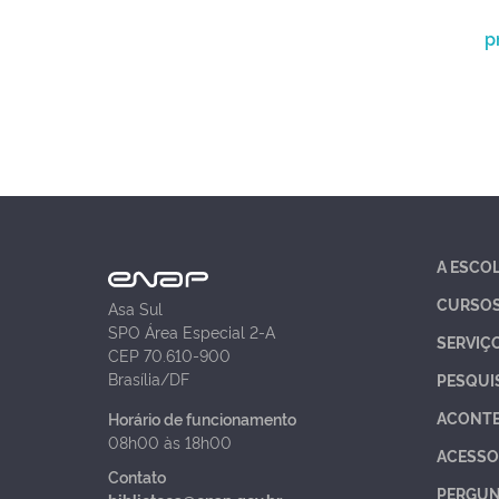
p
A ESCO
CURSO
Asa Sul
SPO Área Especial 2-A
SERVIÇ
CEP 70.610-900
Brasília/DF
PESQUI
ACONT
Horário de funcionamento
08h00 às 18h00
ACESSO
Contato
PERGUN