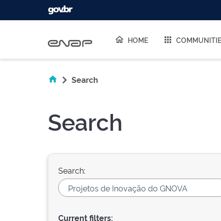
Skip navigation
HOME
COMMUNITI
Search
Search
Search:
Current filters: