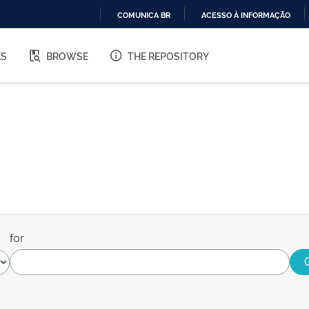
COMUNICA BR
ACESSO À INFORMAÇÃO
IR
PARA
ES
BROWSE
THE REPOSITORY
O
CONTEÚDO
for