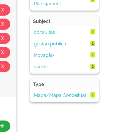
Planejament...
Subject
consultas
1
gestão pública
1
inovação
1
saúde
1
Type
Mapa/Mapa Conceitual
1