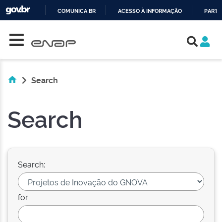
COMUNICA BR
ACESSO À INFORMAÇÃO
PARTI
Skip navigation
IR
PARA
O
CONTEÚDO
Search
Search
Search:
for