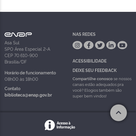
NAS REDES
Asa Sul
SPO Área Especial 2-A
CEP 70.610-900
ACESSIBILIDADE
Brasília/DF
DEIXE SEU FEEDBACK
Horário de funcionamento
Compartilhe conosco
se nossos
08h00 às 18h00
canais estão adequados pra
Contato
você? Elogios também são
biblioteca@enap.gov.br
super bem vindos!