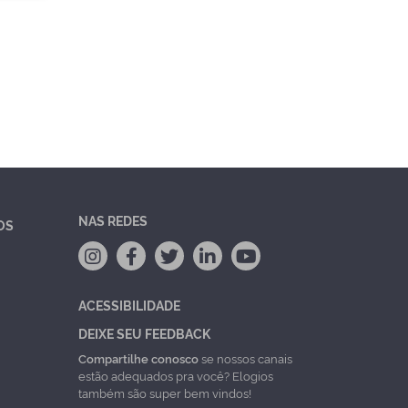
NAS REDES
OS
ACESSIBILIDADE
DEIXE SEU FEEDBACK
Compartilhe conosco
se nossos canais
estão adequados pra você? Elogios
também são super bem vindos!