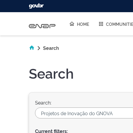
Skip navigation
HOME
COMMUNITI
Search
Search
Search:
Current filters: