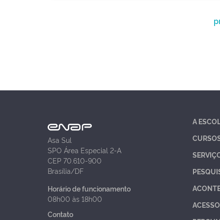
p
A ESCO
CURSO
Asa Sul
SPO Área Especial 2-A
SERVIÇ
CEP 70.610-900
Brasília/DF
PESQUI
ACONT
Horário de funcionamento
08h00 às 18h00
ACESSO
Contato