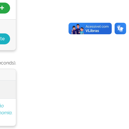
econds).
ão
nomia.