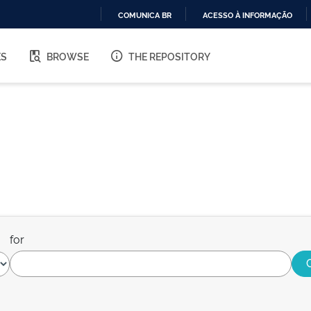
COMUNICA BR
ACESSO À INFORMAÇÃO
IR
PARA
ES
BROWSE
THE REPOSITORY
O
CONTEÚDO
for