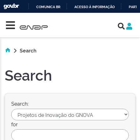
COMUNICA BR
ACESSO À INFORMAÇÃO
PARTI
Skip navigation
IR
PARA
O
CONTEÚDO
Search
Search
Search:
for