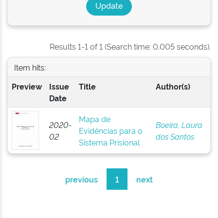
Results 1-1 of 1 (Search time: 0.005 seconds).
Item hits:
Preview
Issue
Title
Author(s)
Date
Mapa de
2020-
Boeira, Laura
Evidências para o
02
dos Santos
Sistema Prisional
previous
1
next