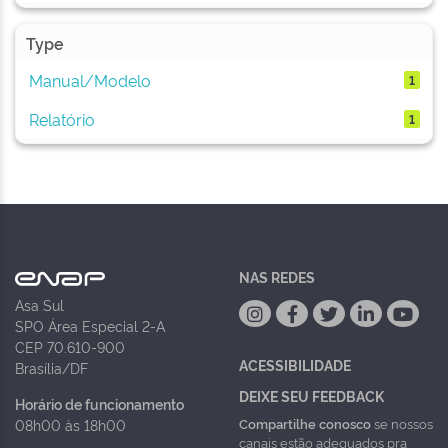
Type
Manual/Modelo
1
Relatório
1
NAS REDES
Asa Sul
SPO Área Especial 2-A
CEP 70.610-900
ACESSIBILIDADE
Brasília/DF
DEIXE SEU FEEDBACK
Horário de funcionamento
Compartilhe conosco
se nossos
08h00 às 18h00
canais estão adequados pra