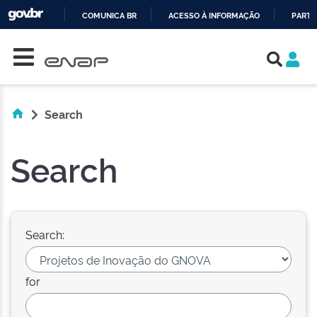
COMUNICA BR
ACESSO À INFORMAÇÃO
PARTI
Skip navigation
IR
PARA
O
CONTEÚDO
Search
Search
Search:
for