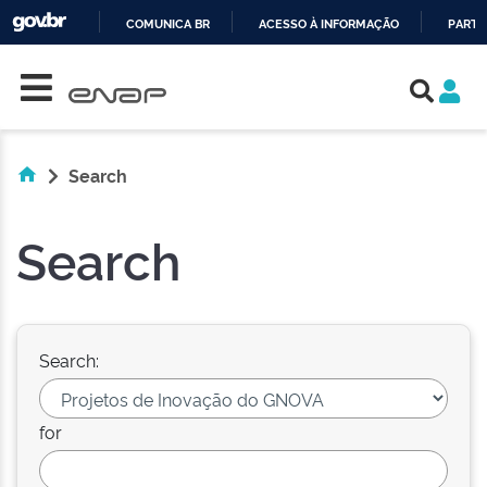
COMUNICA BR
ACESSO À INFORMAÇÃO
PARTI
Skip navigation
IR
PARA
O
CONTEÚDO
Search
Search
Search:
for