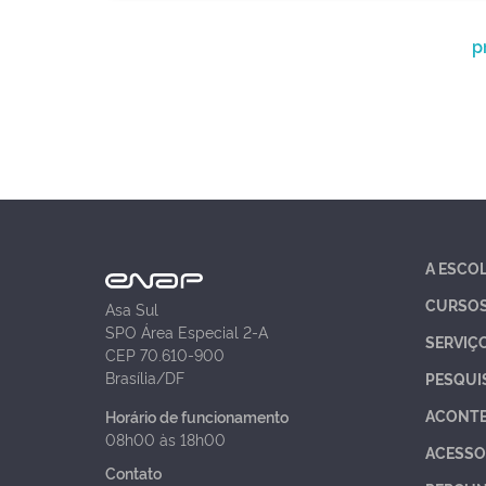
p
A ESCO
CURSO
Asa Sul
SPO Área Especial 2-A
SERVIÇ
CEP 70.610-900
Brasília/DF
PESQUI
ACONT
Horário de funcionamento
08h00 às 18h00
ACESSO
Contato