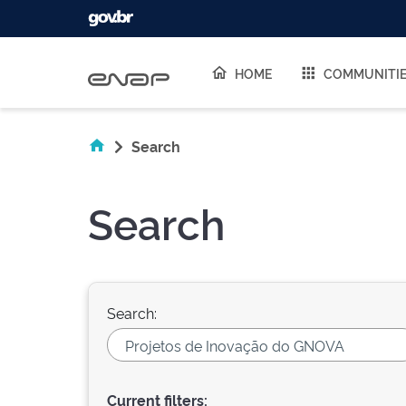
Skip navigation
HOME
COMMUNITI
Search
Search
Search:
Current filters: