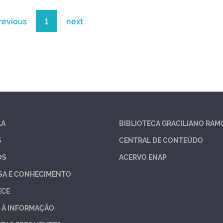
revious
1
next
LA
BIBLIOTECA GRACILIANO RAM
S
CENTRAL DE CONTEÚDO
OS
ACERVO ENAP
SA E CONHECIMENTO
ECE
 À INFORMAÇÃO