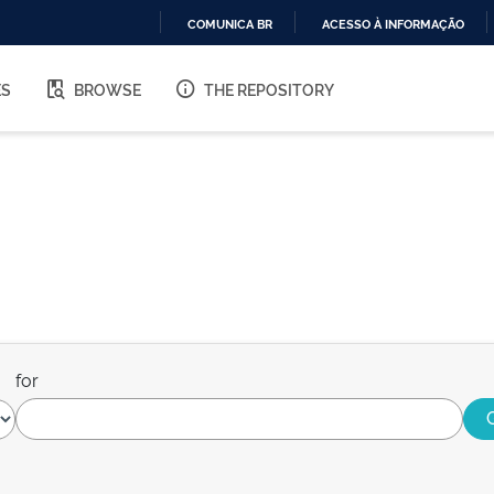
COMUNICA BR
ACESSO À INFORMAÇÃO
IR
PARA
ES
BROWSE
THE REPOSITORY
O
CONTEÚDO
for