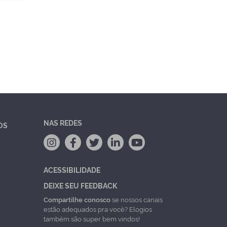
NAS REDES
OS
ACESSIBILIDADE
DEIXE SEU FEEDBACK
Compartilhe conosco
se nossos canais
estão adequados pra você? Elogios
também são super bem vindos!