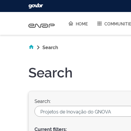
Skip navigation
HOME
COMMUNITI
Search
Search
Search:
Current filters: