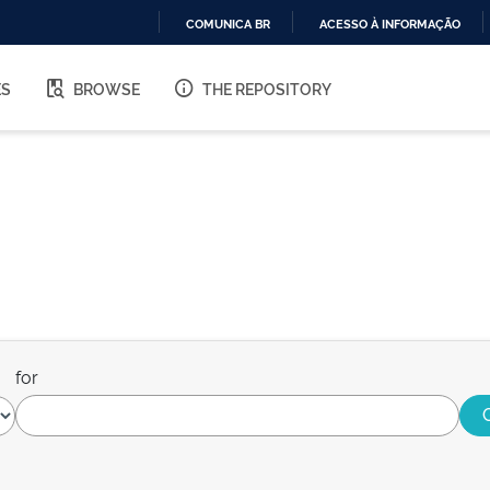
COMUNICA BR
ACESSO À INFORMAÇÃO
IR
PARA
ES
BROWSE
THE REPOSITORY
O
CONTEÚDO
for