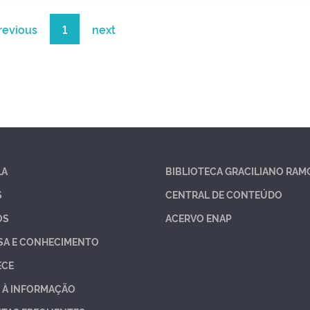
revious
1
next
LA
BIBLIOTECA GRACILIANO RAM
S
CENTRAL DE CONTEÚDO
OS
ACERVO ENAP
SA E CONHECIMENTO
ECE
 À INFORMAÇÃO