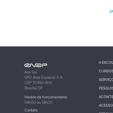
p
A ESCO
CURSO
Asa Sul
SPO Área Especial 2-A
SERVIÇ
CEP 70.610-900
Brasília/DF
PESQUI
ACONT
Horário de funcionamento
08h00 às 18h00
ACESSO
Contato