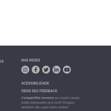
NAS REDES
OS
ACESSIBILIDADE
DEIXE SEU FEEDBACK
Compartilhe conosco
se nossos canais
estão adequados pra você? Elogios
também são super bem vindos!