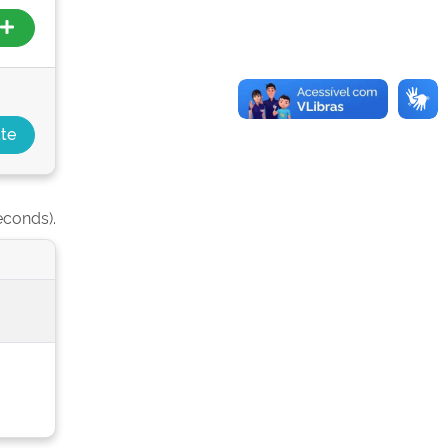
econds).