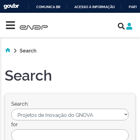
COMUNICA BR
ACESSO À INFORMAÇÃO
PARTI
Skip navigation
IR
PARA
O
CONTEÚDO
Search
Search
Search:
for