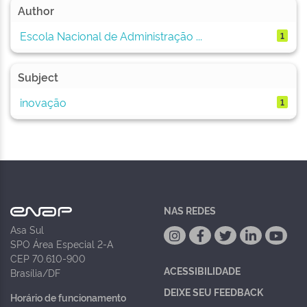
Author
Escola Nacional de Administração ...
1
Subject
inovação
1
NAS REDES
Asa Sul
SPO Área Especial 2-A
CEP 70.610-900
ACESSIBILIDADE
Brasília/DF
DEIXE SEU FEEDBACK
Horário de funcionamento