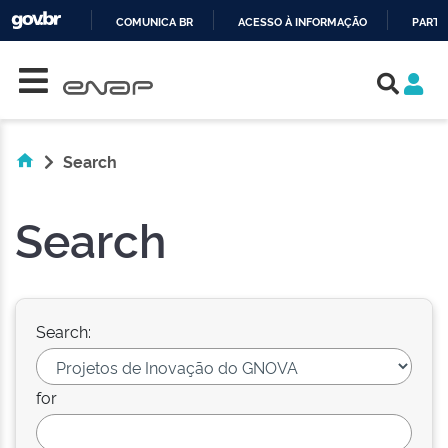
COMUNICA BR
ACESSO À INFORMAÇÃO
PARTI
Skip navigation
IR
PARA
O
CONTEÚDO
Search
Search
Search:
for