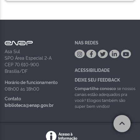
NAS REDES
Asa Sul
SPO Área Especial 2-A
CEP 70.610-900
ACESSIBILIDADE
Brasília/DF
DEIXE SEU FEEDBACK
Horário de funcionamento
Compartilhe conosco
se nossos
08h00 às 18h00
canais estão adequados pra
Contato
você? Elogios também são
biblioteca@enap.gov.br
super bem vindos!