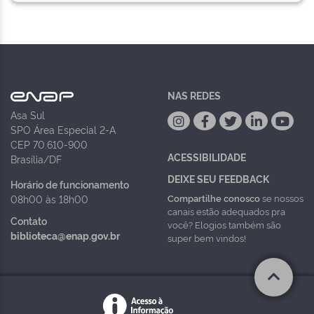
NAS REDES
Asa Sul
SPO Área Especial 2-A
CEP 70.610-900
ACESSIBILIDADE
Brasília/DF
DEIXE SEU FEEDBACK
Horário de funcionamento
Compartilhe conosco
se nossos
08h00 às 18h00
canais estão adequados pra
Contato
você? Elogios também são
biblioteca@enap.gov.br
super bem vindos!