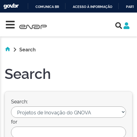
COMUNICA BR
ACESSO À INFORMAÇÃO
PARTI
Skip navigation
IR
PARA
O
CONTEÚDO
Search
Search
Search:
for