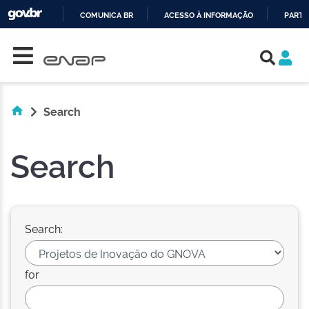
COMUNICA BR
ACESSO À INFORMAÇÃO
PARTI
Skip navigation
IR
PARA
O
CONTEÚDO
Search
Search
Search:
for