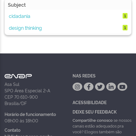
Subject
cidadania
1
design thinking
1
NAS REDES
Asa Sul
SPO Área Especial 2-A
CEP 70.610-900
ACESSIBILIDADE
Brasília/DF
DEIXE SEU FEEDBACK
Horário de funcionamento
Compartilhe conosco
se nossos
08h00 às 18h00
canais estão adequados pra
Contato
você? Elogios também são