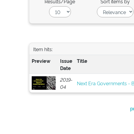
Results/Page
Sort items by
Item hits:
Preview
Issue
Title
Date
2019-
Next Era Governments - 
04
p