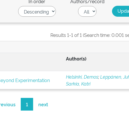
In order
Authors/record
Results 1-1 of 1 (Search time: 0.001 s
Author(s)
Helsinki, Demos
;
Leppänen, Ju
Beyond Experimentation
Sarkia, Katri
revious
1
next