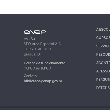
A ESCO
CURSO
Asa Sul
SPO Área Especial 2-A
SERVIÇ
CEP 70.610-900
Brasília/DF
PESQUI
ACONT
Horário de funcionamento
08h00 às 18h00
ACESSO
Contato
PERGUN
biblioteca@enap.gov.br
ESTATÍS