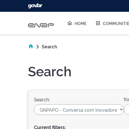
Skip navigation
HOME
COMMUNITI
Search
Search
fo
Search:
Current filters: