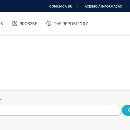
COMUNICA BR
ACESSO À INFORMAÇÃO
IR
PARA
ES
BROWSE
THE REPOSITORY
O
CONTEÚDO
r