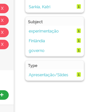
Sarkia, Katri
1
Subject
experimentação
1
Finlândia
1
governo
1
Type
Apresentação/Slides
1