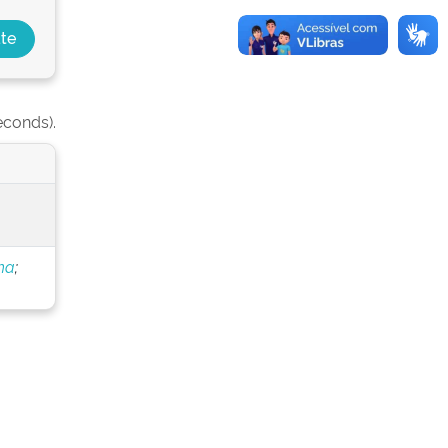
econds).
ha
;