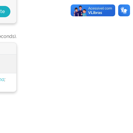
econds).
ha
;