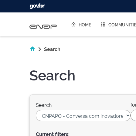
Skip navigation
HOME
COMMUNITI
Search
Search
fo
Search:
Current filters: