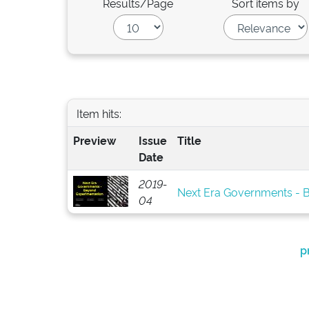
Results/Page
Sort items by
Item hits:
Preview
Issue
Title
Date
2019-
Next Era Governments - 
04
p