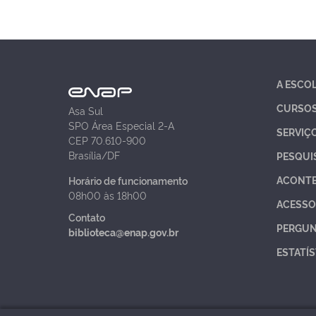
A ESCO
CURSO
Asa Sul
SPO Área Especial 2-A
SERVIÇ
CEP 70.610-900
Brasília/DF
PESQUI
ACONT
Horário de funcionamento
08h00 às 18h00
ACESSO
Contato
PERGUN
biblioteca@enap.gov.br
ESTATÍS