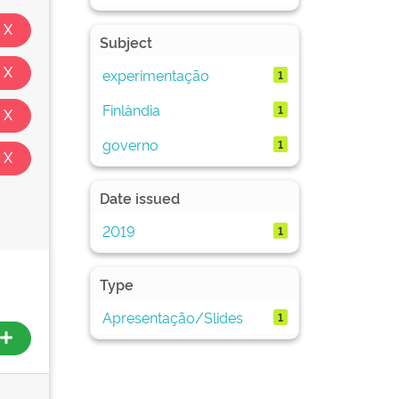
Subject
experimentação
1
Finlândia
1
governo
1
Date issued
2019
1
Type
Apresentação/Slides
1