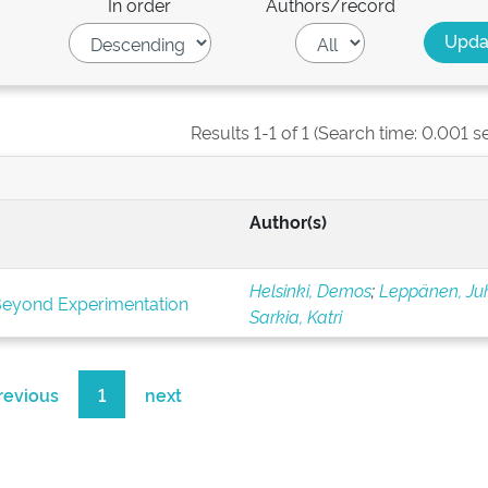
In order
Authors/record
Results 1-1 of 1 (Search time: 0.001 s
Author(s)
Helsinki, Demos
;
Leppänen, Ju
Beyond Experimentation
Sarkia, Katri
revious
1
next