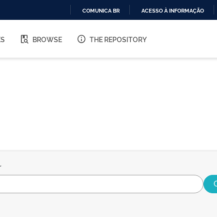
COMUNICA BR
ACESSO À INFORMAÇÃO
IR
PARA
ES
BROWSE
THE REPOSITORY
O
CONTEÚDO
r