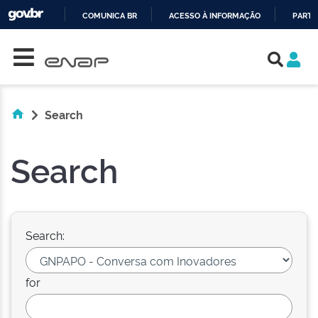
COMUNICA BR
ACESSO À INFORMAÇÃO
PARTI
Skip navigation
IR
PARA
O
CONTEÚDO
Search
Search
Search:
for