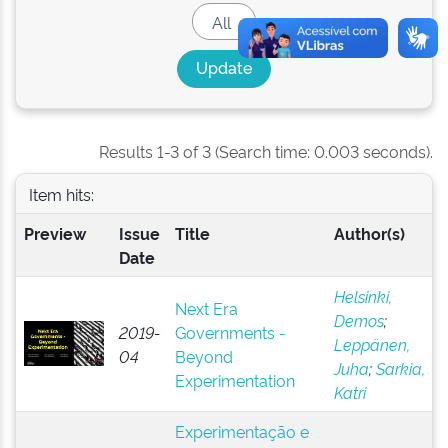
Results 1-3 of 3 (Search time: 0.003 seconds).
Item hits:
Preview
Issue
Title
Author(s)
Date
Helsinki,
Next Era
Demos
;
2019-
Governments -
Leppänen,
04
Beyond
Juha
;
Sarkia,
Experimentation
Katri
Experimentação e