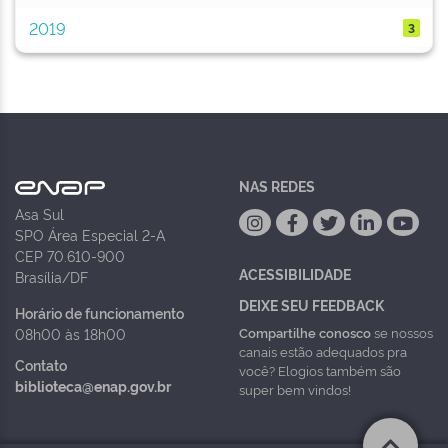
2019
3
NAS REDES
Asa Sul
SPO Área Especial 2-A
CEP 70.610-900
ACESSIBILIDADE
Brasília/DF
DEIXE SEU FEEDBACK
Horário de funcionamento
Compartilhe conosco
se nossos
08h00 às 18h00
canais estão adequados pra
Contato
você? Elogios também são
biblioteca@enap.gov.br
super bem vindos!