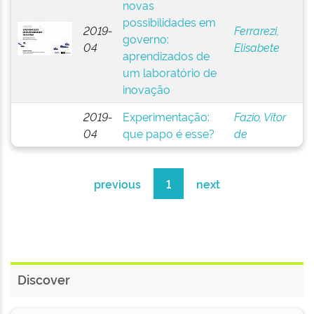
novas
possibilidades em
2019-
Ferrarezi,
governo:
04
Elisabete
aprendizados de
um laboratório de
inovação
2019-
Experimentação:
Fazio, Vitor
04
que papo é esse?
de
previous
1
next
Discover